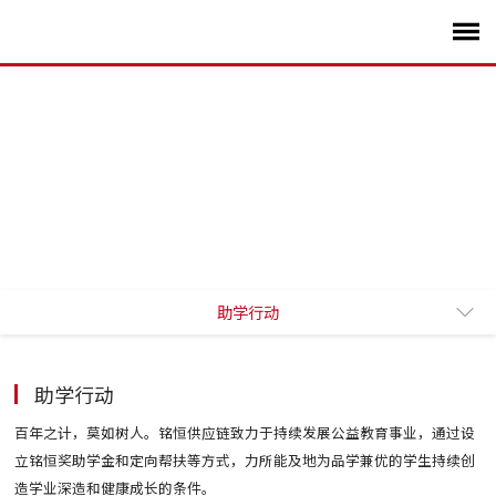
助学行动
公益风采
助学行动
百年之计，莫如树人。铭恒供应链致力于持续发展公益教育事业，通过设
立铭恒奖助学金和定向帮扶等方式，力所能及地为品学兼优的学生持续创
造学业深造和健康成长的条件。