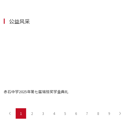
公益风采
赤石中学2025年第七届铭恒奖学金典礼
鹅
1
2
3
4
5
6
7
8
9