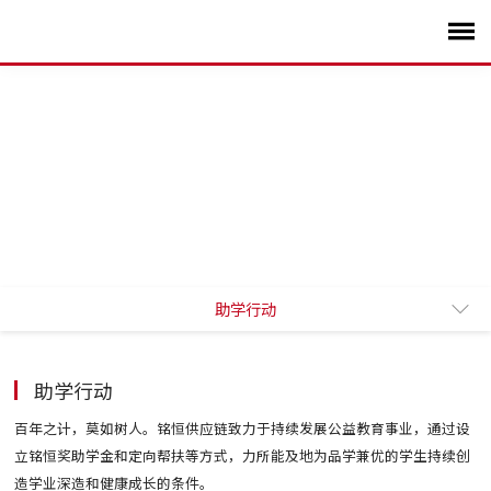
助学行动
公益风采
助学行动
百年之计，莫如树人。铭恒供应链致力于持续发展公益教育事业，通过设
立铭恒奖助学金和定向帮扶等方式，力所能及地为品学兼优的学生持续创
造学业深造和健康成长的条件。