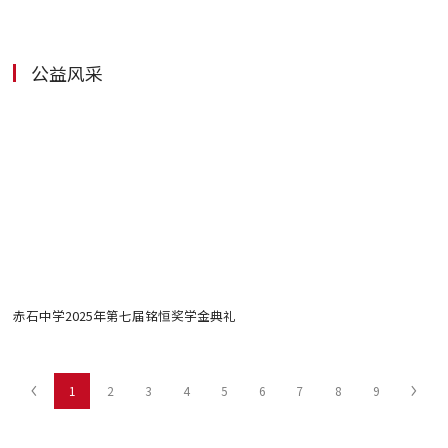
公益风采
赤石中学2025年第七届铭恒奖学金典礼
鹅
1
2
3
4
5
6
7
8
9