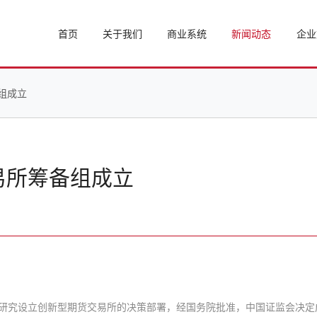
品牌架构
品牌发展
铭恒动态
创业
首页
关于我们
商业系统
新闻动态
企业
资质荣誉
研发设计
研究报告
企业
组成立
易所筹备组成立
研究设立创新型期货交易所的决策部署，经国务院批准，中国证监会决定