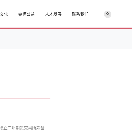
理念
助学行动
成长之路
商业合作
文化
铭恒公益
人才发展
联系我们
管理
公益风采
招贤纳士
投资者
成立广州期货交易所筹备