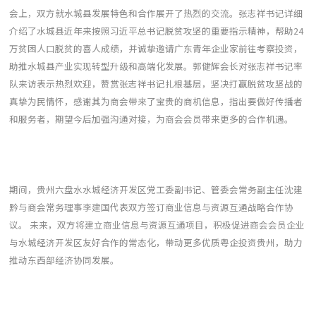
会上，双方就水城县发展特色和合作展开了热烈的交流。张志祥书记详细
介绍了水城县近年来按照习近平总书记脱贫攻坚的重要指示精神，帮助24
万贫困人口脱贫的喜人成绩，并诚挚邀请广东青年企业家前往考察投资，
助推水城县产业实现转型升级和高端化发展。郭健辉会长对张志祥书记率
队来访表示热烈欢迎，赞赏张志祥书记扎根基层，坚决打赢脱贫攻坚战的
真挚为民情怀，感谢其为商会带来了宝贵的商机信息，指出要做好传播者
和服务者，期望今后加强沟通对接，为商会会员带来更多的合作机遇。
期间，贵州六盘水水城经济开发区党工委副书记、管委会常务副主任沈建
黔与商会常务理事李建国代表双方签订商业信息与资源互通战略合作协
议。 未来，双方将建立商业信息与资源互通项目，积极促进商会会员企业
与水城经济开发区友好合作的常态化，带动更多优质粤企投资贵州，助力
推动东西部经济协同发展。