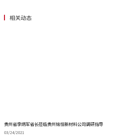
相关动态
贵州省李炳军省长莅临贵州铭恒新材料公司调研指导
03/24/2021